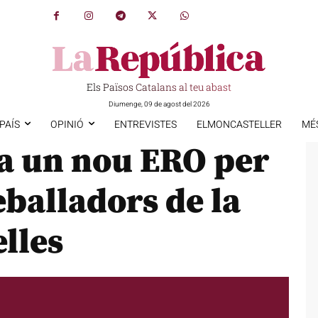
Els Països Catalans al teu abast
Diumenge, 09 de agost del 2026
PAÍS
OPINIÓ
ENTREVISTES
ELMONCASTELLER
MÉ
a un nou ERO per
balladors de la
lles