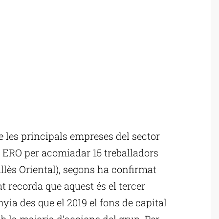
 les principals empreses del sector
un ERO per acomiadar 15 treballadors
llès Oriental), segons ha confirmat
 recorda que aquest és el tercer
ia des que el 2019 el fons de capital
b la majoria d’accions del grup. Per