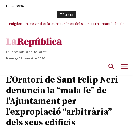
Edició 2936
TItulars
Puigdemont reivindica la transparència del seu retorn i manté el pols
Portugal acusa Espanya de provocar un “efecte crida” massiu per la seva
ferm per la plena llibertat dels encausats
“manca de regulació” migratòria
Els Països Catalans al teu abast
Diumenge, 09 de agost del 2026
L’Oratori de Sant Felip Neri
denuncia la “mala fe” de
l’Ajuntament per
l’expropiació “arbitrària”
dels seus edificis