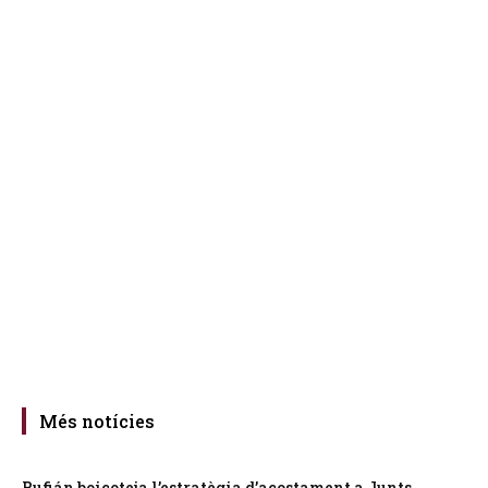
Més notícies
Rufián boicoteja l’estratègia d’acostament a Junts