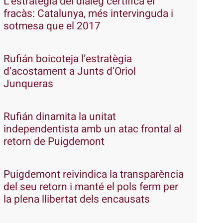
L’estratègia del diàleg certifica el
fracàs: Catalunya, més intervinguda i
sotmesa que el 2017
Rufián boicoteja l’estratègia
d’acostament a Junts d’Oriol
Junqueras
Rufián dinamita la unitat
independentista amb un atac frontal al
retorn de Puigdemont
Puigdemont reivindica la transparència
del seu retorn i manté el pols ferm per
la plena llibertat dels encausats