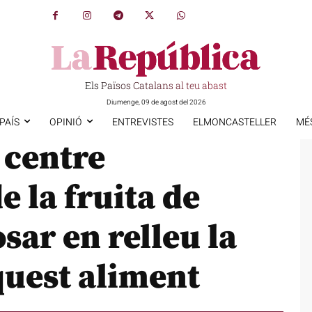
Els Països Catalans al teu abast
Diumenge, 09 de agost del 2026
PAÍS
OPINIÓ
ENTREVISTES
ELMONCASTELLER
MÉ
 centre
e la fruita de
sar en relleu la
quest aliment