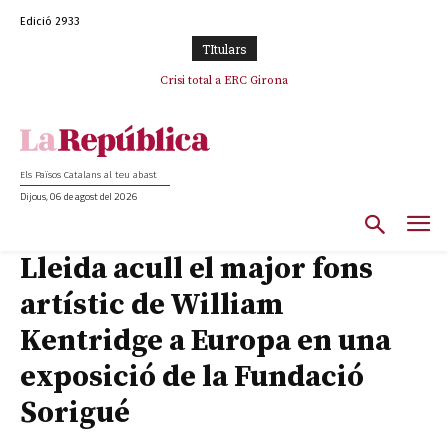
Edició 2933
TItulars
Crisi total a ERC Girona
Els Països Catalans al teu abast
Dijous, 06 de agost del 2026
Lleida acull el major fons
artístic de William
Kentridge a Europa en una
exposició de la Fundació
Sorigué