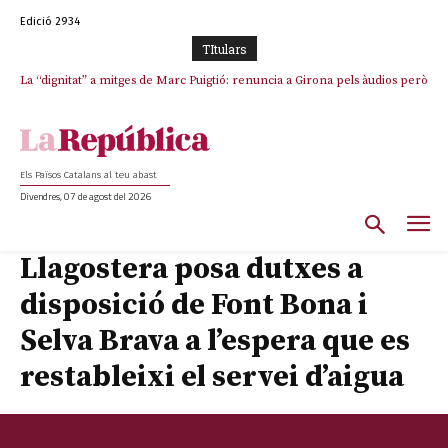
Edició 2934
TItulars
La “dignitat” a mitges de Marc Puigtió: renuncia a Girona pels àudios però
Junts exigeix que Catalunya quedi “fora” del repartiment dels menors
s’aferra als càrrecs remunerats de Sant Julià i el Consell Comarcal
migrants de Ceuta
Els Països Catalans al teu abast
Divendres, 07 de agost del 2026
Llagostera posa dutxes a
disposició de Font Bona i
Selva Brava a l’espera que es
restableixi el servei d’aigua