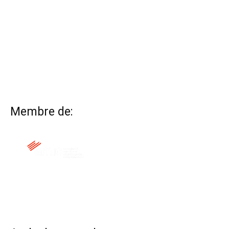
Membre de:
QUI SOM
CONTACTA
ALTRES WEBS
AVÍS LEGAL
POLÍTICA DE COOKIES