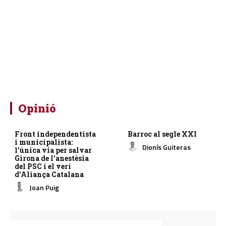
Opinió
Front independentista
Barroc al segle XXI
i municipalista:
Dionís Guiteras
l’única via per salvar
Girona de l’anestèsia
del PSC i el verí
d’Aliança Catalana
Joan Puig