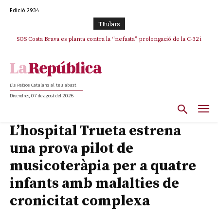
Edició 2934
TItulars
SOS Costa Brava es planta contra la “nefasta” prolongació de la C-32 i
La memòria viva de Josep Sunyol uneix l’esport i la cultura en un emotiu
homenatge a Guadarrama pel seu 90è aniversari
n’exigeix la retirada immediata
Els Països Catalans al teu abast
Divendres, 07 de agost del 2026
L’hospital Trueta estrena
una prova pilot de
musicoteràpia per a quatre
infants amb malalties de
cronicitat complexa