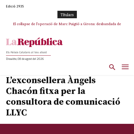
Edició 2935
TItulars
El col·lapse de l’operació de Marc Puigtió a Girona: desbandada de
l’oportunisme i fracàs de ‘Militància Decidim’
Els Països Catalans al teu abast
Dissabte, 08 de agost del 2026
L’exconsellera Àngels
Chacón fitxa per la
consultora de comunicació
LLYC