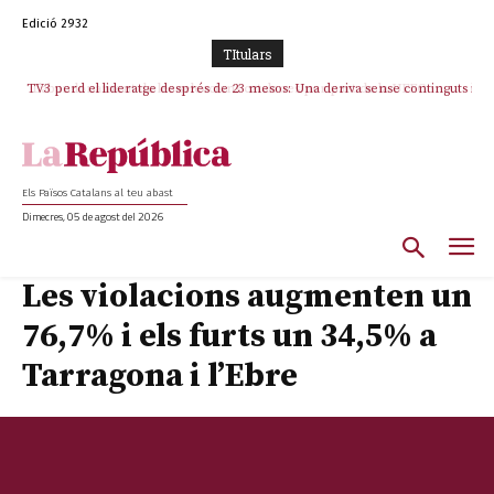
Edició 2932
TItulars
TV3 perd el lideratge després de 23 mesos: Una deriva sense continguts i
en clau espanyola deixa el canal a mans de TVE
Els Països Catalans al teu abast
Dimecres, 05 de agost del 2026
Les violacions augmenten un
76,7% i els furts un 34,5% a
Tarragona i l’Ebre