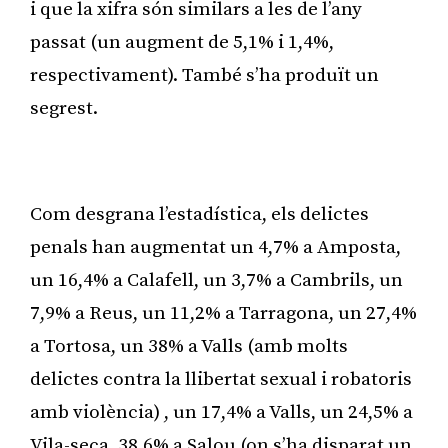
i que la xifra són similars a les de l’any
passat (un augment de 5,1% i 1,4%,
respectivament). També s’ha produït un
segrest.
Publicitat
Com desgrana l’estadística, els delictes
penals han augmentat un 4,7% a Amposta,
un 16,4% a Calafell, un 3,7% a Cambrils, un
7,9% a Reus, un 11,2% a Tarragona, un 27,4%
a Tortosa, un 38% a Valls (amb molts
delictes contra la llibertat sexual i robatoris
amb violència) , un 17,4% a Valls, un 24,5% a
Vila-seca, 38,6% a Salou (on s’ha disparat un