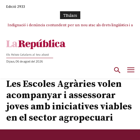
Edició 2933
TItulars
Indignació i denúncia contundent per un nou atac als drets lingüístics i a
la dignitat humana a la Jonquera
Els Països Catalans al teu abast
Dijous, 06 de agost del 2026
Les Escoles Agràries volen
acompanyar i assessorar
joves amb iniciatives viables
en el sector agropecuari