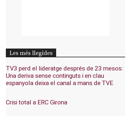
Les més llegides
TV3 perd el lideratge després de 23 mesos:
Una deriva sense continguts i en clau
espanyola deixa el canal a mans de TVE
Crisi total a ERC Girona
Junts exigeix que Catalunya quedi “fora” del
repartiment dels menors migrants de Ceuta