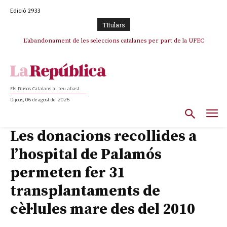
Edició 2933
TItulars
TV3 perd el lideratge després de 23 mesos: Una deriva sense continguts i
L’abandonament de les seleccions catalanes per part de la UFEC
en clau espanyola deixa el canal a mans de TVE
espanyolitza l’esport del país
Els Països Catalans al teu abast
Dijous, 06 de agost del 2026
Les donacions recollides a
l’hospital de Palamós
permeten fer 31
transplantaments de
cèl·lules mare des del 2010