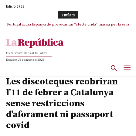
Edició 2935
TItulars
Portugal acusa Espanya de provocar un “efecte crida” massiu per la seva
El col·lapse de l’operació de Marc Puigtió a Girona: desbandada de
l’oportunisme i fracàs de ‘Militància Decidim’
“manca de regulació” migratòria
Els Països Catalans al teu abast
Dissabte, 08 de agost del 2026
Les discoteques reobriran
l’11 de febrer a Catalunya
sense restriccions
d’aforament ni passaport
covid