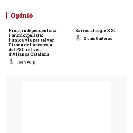
Opinió
Front independentista
Barroc al segle XXI
i municipalista:
Dionís Guiteras
l’única via per salvar
Girona de l’anestèsia
del PSC i el verí
d’Aliança Catalana
Joan Puig