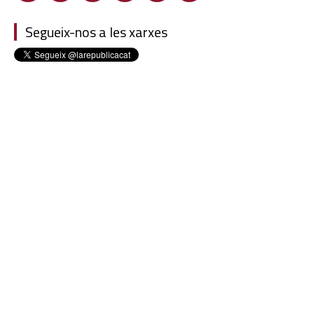
Segueix-nos a les xarxes