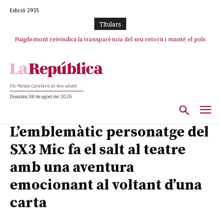
Edició 2935
TItulars
Puigdemont reivindica la transparència del seu retorn i manté el pols
Portugal acusa Espanya de provocar un “efecte crida” massiu per la seva
ferm per la plena llibertat dels encausats
“manca de regulació” migratòria
Els Països Catalans al teu abast
Dissabte, 08 de agost del 2026
L’emblemàtic personatge del
SX3 Mic fa el salt al teatre
amb una aventura
emocionant al voltant d’una
carta