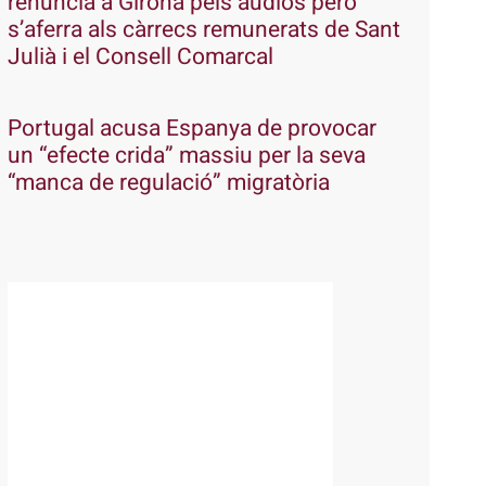
renuncia a Girona pels àudios però
s’aferra als càrrecs remunerats de Sant
Julià i el Consell Comarcal
Portugal acusa Espanya de provocar
un “efecte crida” massiu per la seva
“manca de regulació” migratòria