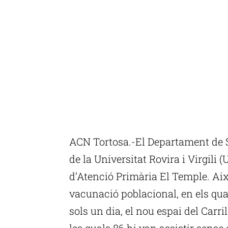
ACN Tortosa.-El Departament de S
de la Universitat Rovira i Virgili (U
d’Atenció Primària El Temple. Aix
vacunació poblacional, en els qua
sols un dia, el nou espai del Carr
les quals 86 hi van assistir sense 