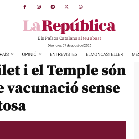
Els Països Catalans al teu abast
Divendres, 07 de agost del 2026
PAÍS
OPINIÓ
ENTREVISTES
ELMONCASTELLER
MÉ
ilet i el Temple són
e vacunació sense
tosa