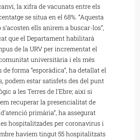
nvi, la xifra de vacunats entre els
ercentatge se situa en el 68%. “Aquesta
 s’acosten ells anirem a buscar-los”,
cat que el Departament habilitarà
pus de la URV per incrementat el
comunitat universitària i els més
n de forma “esporàdica”, ha detallat el
, podem estar satisfets des del punt
ic a les Terres de l’Ebre; així si
em recuperar la presencialitat de
d’atenció primària”, ha assegurat
nes hospitalitzades per coronavirus i
embre havíem tingut 55 hospitalitzats