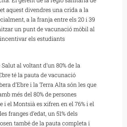
fet aquest divendres una crida a la
ialment, a la franja entre els 20 i 39
nitzar un punt de vacunació mòbil al
incentivar els estudiants
alut al voltant d’un 80% de la
’Ebre té la pauta de vacunació
era d’Ebre i la Terra Alta són les que
 amb més del 80% de persones
 i el Montsià es xifren en el 76% i el
les franges d’edat, un 51% dels
isposen també de la pauta completa i