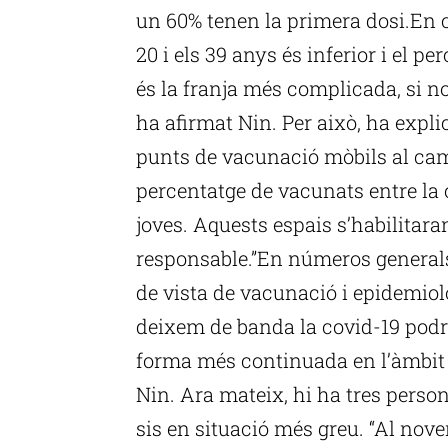
un 60% tenen la primera dosi.En ca
20 i els 39 anys és inferior i el p
és la franja més complicada, si no
ha afirmat Nin. Per això, ha expli
punts de vacunació mòbils al cam
percentatge de vacunats entre la 
joves. Aquests espais s’habilitara
responsable.”En números generals
de vista de vacunació i epidemiològ
deixem de banda la covid-19 podr
forma més continuada en l’àmbit 
Nin. Ara mateix, hi ha tres perso
sis en situació més greu. “Al nov