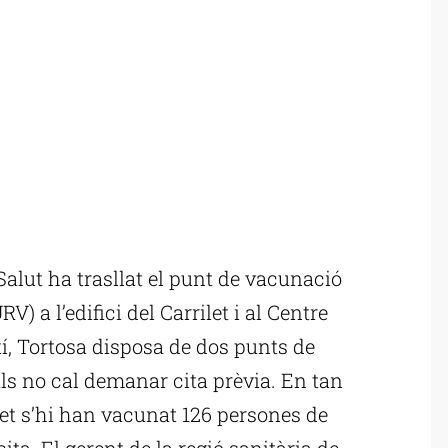
alut ha trasllat el punt de vacunació
RV) a l’edifici del Carrilet i al Centre
í, Tortosa disposa de dos punts de
ls no cal demanar cita prèvia. En tan
ilet s’hi han vacunat 126 persones de
cita. El gerent de la regió sanitària de