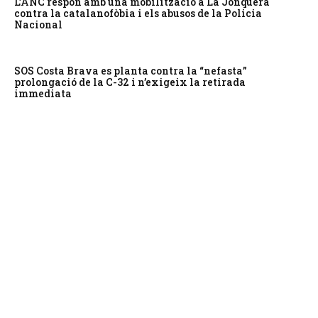
L’ANC respon amb una mobilització a La Jonquera
contra la catalanofòbia i els abusos de la Policia
Nacional
SOS Costa Brava es planta contra la “nefasta”
prolongació de la C-32 i n’exigeix la retirada
immediata