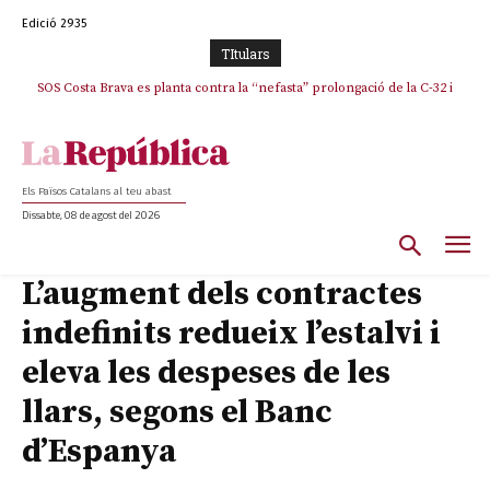
Edició 2935
TItulars
SOS Costa Brava es planta contra la “nefasta” prolongació de la C-32 i
n’exigeix la retirada immediata
Els Països Catalans al teu abast
Dissabte, 08 de agost del 2026
L’augment dels contractes
indefinits redueix l’estalvi i
eleva les despeses de les
llars, segons el Banc
d’Espanya