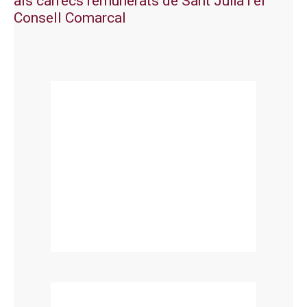
als càrrecs remunerats de Sant Julià i el
Consell Comarcal