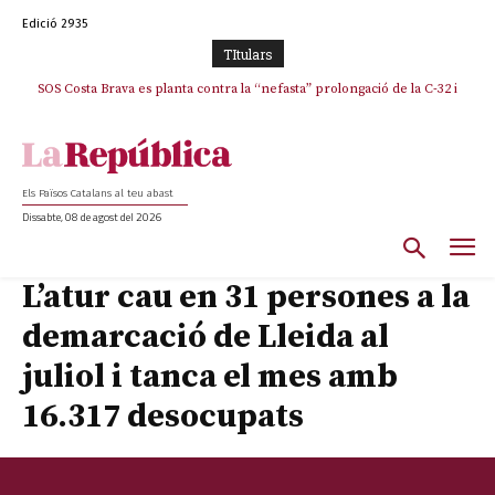
Edició 2935
TItulars
SOS Costa Brava es planta contra la “nefasta” prolongació de la C-32 i
La memòria viva de Josep Sunyol uneix l’esport i la cultura en un emotiu
homenatge a Guadarrama pel seu 90è aniversari
n’exigeix la retirada immediata
Els Països Catalans al teu abast
Dissabte, 08 de agost del 2026
L’atur cau en 31 persones a la
demarcació de Lleida al
juliol i tanca el mes amb
16.317 desocupats