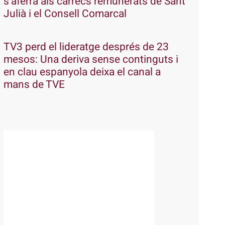
s’aferra als càrrecs remunerats de Sant
Julià i el Consell Comarcal
TV3 perd el lideratge després de 23
mesos: Una deriva sense continguts i
en clau espanyola deixa el canal a
mans de TVE