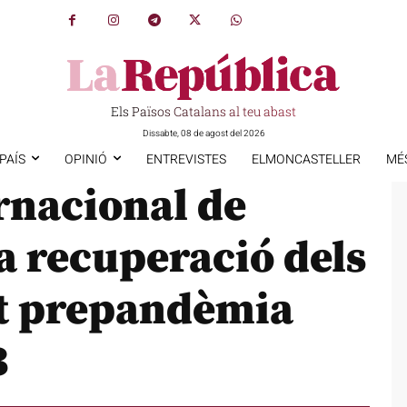
Els Països Catalans al teu abast
Dissabte, 08 de agost del 2026
PAÍS
OPINIÓ
ENTREVISTES
ELMONCASTELLER
MÉ
ernacional de
a recuperació dels
tat prepandèmia
3