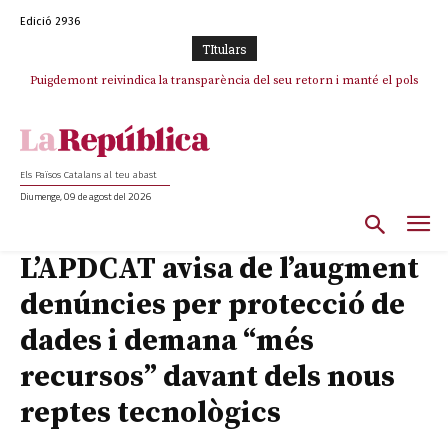
Edició 2936
TItulars
Puigdemont reivindica la transparència del seu retorn i manté el pols
Portugal acusa Espanya de provocar un “efecte crida” massiu per la seva
ferm per la plena llibertat dels encausats
“manca de regulació” migratòria
Els Països Catalans al teu abast
Diumenge, 09 de agost del 2026
L’APDCAT avisa de l’augment
denúncies per protecció de
dades i demana “més
recursos” davant dels nous
reptes tecnològics