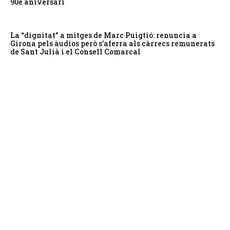
90è aniversari
La “dignitat” a mitges de Marc Puigtió: renuncia a
Girona pels àudios però s’aferra als càrrecs remunerats
de Sant Julià i el Consell Comarcal