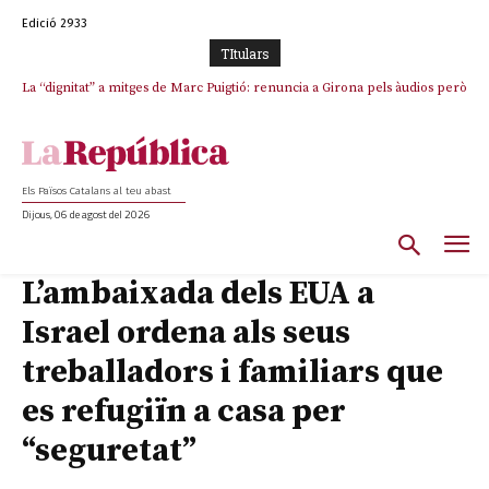
Edició 2933
TItulars
La “dignitat” a mitges de Marc Puigtió: renuncia a Girona pels àudios però
Junts exigeix que Catalunya quedi “fora” del repartiment dels menors
s’aferra als càrrecs remunerats de Sant Julià i el Consell Comarcal
migrants de Ceuta
Els Països Catalans al teu abast
Dijous, 06 de agost del 2026
L’ambaixada dels EUA a
Israel ordena als seus
treballadors i familiars que
es refugiïn a casa per
“seguretat”