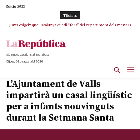
Edició 2933
TItulars
Junts exigeix que Catalunya quedi “fora” del repartiment dels menors
migrants de Ceuta
Els Països Catalans al teu abast
Dijous, 06 de agost del 2026
L’Ajuntament de Valls
impartirà un casal lingüístic
per a infants nouvinguts
durant la Setmana Santa