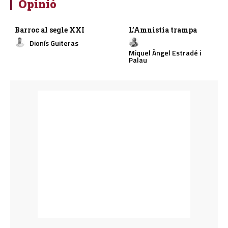
Opinió
Barroc al segle XXI
L’Amnistia trampa
Dionís Guiteras
Miquel Àngel Estradé i
Palau