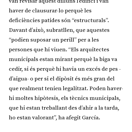
van revisar aquest dilluns l’edifici i van
haver de clausurar-lo perquè les
deficiències patides són “estructurals”.
Davant d’això, subratllen, que aquestes
“podien suposar un perill” per a les
persones que hi viuen. “Els arquitectes
municipals estan mirant perquè la biga va
cedir, si és perquè hi havia un excés de pes -
d’aigua- o per si el dipòsit és més gran del
que realment tenien legalitzat. Poden haver-
hi moltes hipòtesis, els tècnics municipals,
que hi estan treballant des d’ahir a la tarda,
ho estan valorant”, ha afegit García.