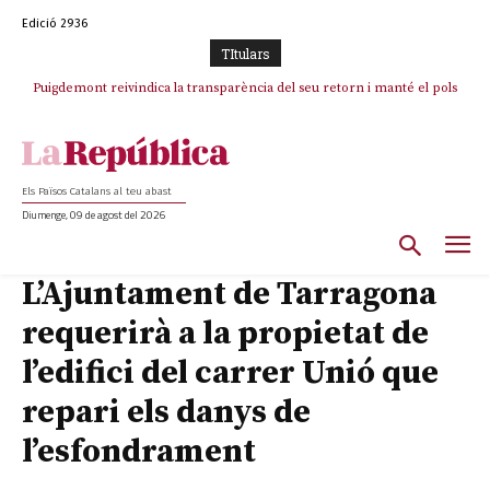
Edició 2936
TItulars
Puigdemont reivindica la transparència del seu retorn i manté el pols
ferm per la plena llibertat dels encausats
Els Països Catalans al teu abast
Diumenge, 09 de agost del 2026
L’Ajuntament de Tarragona
requerirà a la propietat de
l’edifici del carrer Unió que
repari els danys de
l’esfondrament