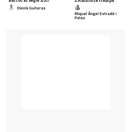
Barroc al segle XXI
L’Amnistia trampa
Dionís Guiteras
Miquel Àngel Estradé i
Palau