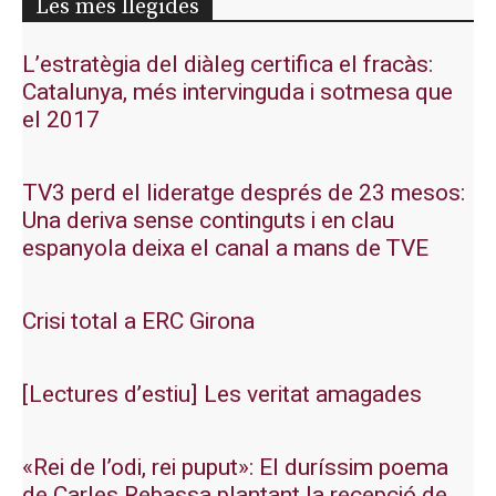
Les més llegides
L’estratègia del diàleg certifica el fracàs:
Catalunya, més intervinguda i sotmesa que
el 2017
TV3 perd el lideratge després de 23 mesos:
Una deriva sense continguts i en clau
espanyola deixa el canal a mans de TVE
Crisi total a ERC Girona
[Lectures d’estiu] Les veritat amagades
«Rei de l’odi, rei puput»: El duríssim poema
de Carles Rebassa plantant la recepció de