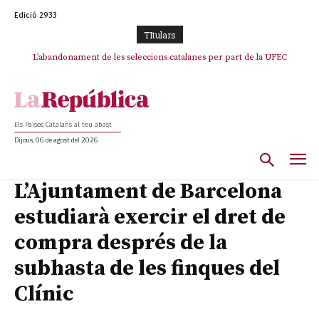
Edició 2933
TItulars
TV3 perd el lideratge després de 23 mesos: Una deriva sense continguts i
L’abandonament de les seleccions catalanes per part de la UFEC
en clau espanyola deixa el canal a mans de TVE
espanyolitza l’esport del país
Els Països Catalans al teu abast
Dijous, 06 de agost del 2026
L’Ajuntament de Barcelona
estudiarà exercir el dret de
compra després de la
subhasta de les finques del
Clínic