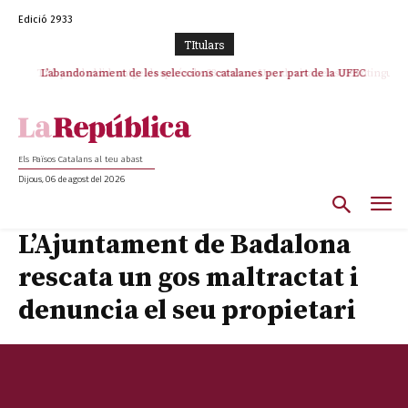
Edició 2933
TItulars
TV3 perd el lideratge després de 23 mesos: Una deriva sense continguts i
L’abandonament de les seleccions catalanes per part de la UFEC
en clau espanyola deixa el canal a mans de TVE
espanyolitza l’esport del país
Els Països Catalans al teu abast
Dijous, 06 de agost del 2026
L’Ajuntament de Badalona
rescata un gos maltractat i
denuncia el seu propietari