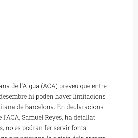
na de l’Aigua (ACA) preveu que entre
e desembre hi poden haver limitacions
olitana de Barcelona. En declaracions
de l’ACA, Samuel Reyes, ha detallat
s, no es podran fer servir fonts
ops per setmana la neteja dels carrers