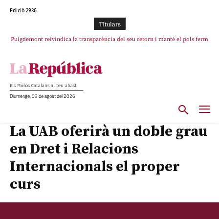
Edició 2936
TItulars
Puigdemont reivindica la transparència del seu retorn i manté el pols ferm
per la plena llibertat dels encausats
Els Països Catalans al teu abast
Diumenge, 09 de agost del 2026
La UAB oferirà un doble grau
en Dret i Relacions
Internacionals el proper
curs