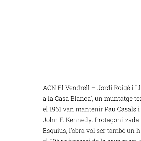
ACN El Vendrell – Jordi Roigé i L
a la Casa Blanca’, un muntatge t
el 1961 van mantenir Pau Casals i
John F. Kennedy. Protagonitzada 
Esquius, l’obra vol ser també un h
el 50è aniversari de la seva mort