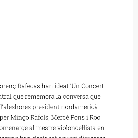
lorenç Rafecas han ideat ‘Un Concert
eatral que rememora la conversa que
 l’aleshores president nordamericà
per Mingo Ràfols, Mercè Pons i Roc
omenatge al mestre violoncel·lista en
, segons han destacat aquest dimecres