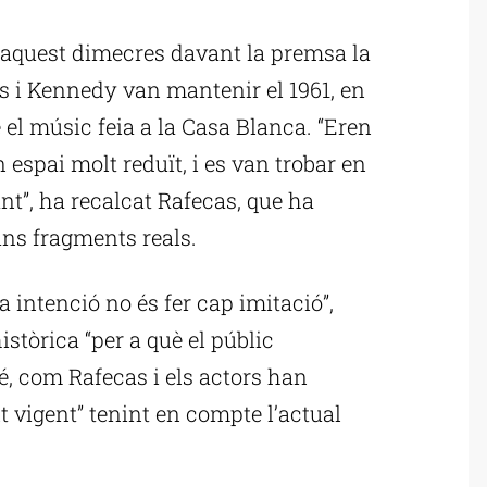
ublicitat
t aquest dimecres davant la premsa la
ls i Kennedy van mantenir el 1961, en
 el músic feia a la Casa Blanca. “Eren
espai molt reduït, i es van trobar en
t”, ha recalcat Rafecas, que ha
uns fragments reals.
a intenció no és fer cap imitació”,
stòrica “per a què el públic
gé, com Rafecas i els actors han
t vigent” tenint en compte l’actual