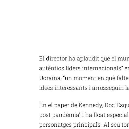
El director ha aplaudit que el mu
autèntics líders internacionals”
Ucraïna, “un moment en què falten
idees interessants i arrosseguin la
En el paper de Kennedy, Roc Esqui
post pandèmia” i ha lloat especia
personatges principals. Al seu to