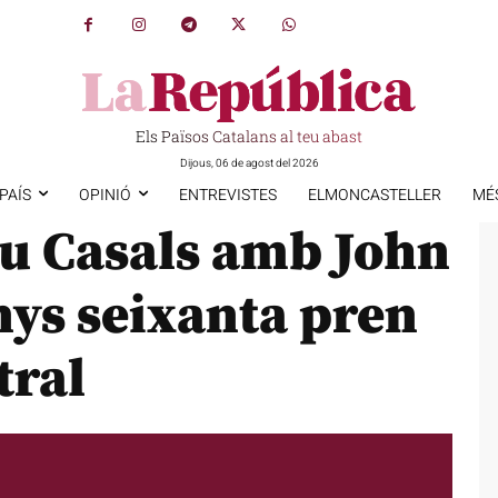
Els Països Catalans al teu abast
Dijous, 06 de agost del 2026
PAÍS
OPINIÓ
ENTREVISTES
ELMONCASTELLER
MÉ
au Casals amb John
nys seixanta pren
tral