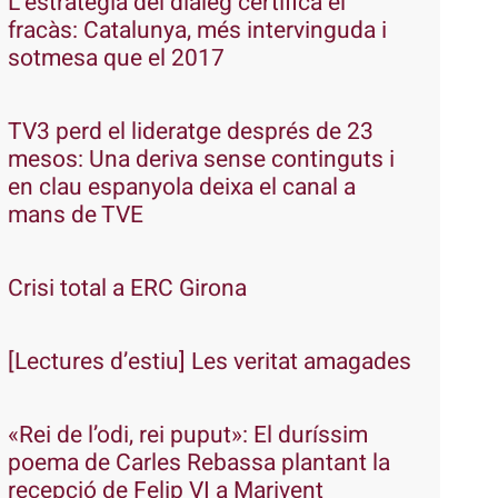
L’estratègia del diàleg certifica el
fracàs: Catalunya, més intervinguda i
sotmesa que el 2017
TV3 perd el lideratge després de 23
mesos: Una deriva sense continguts i
en clau espanyola deixa el canal a
mans de TVE
Crisi total a ERC Girona
[Lectures d’estiu] Les veritat amagades
«Rei de l’odi, rei puput»: El duríssim
poema de Carles Rebassa plantant la
recepció de Felip VI a Marivent