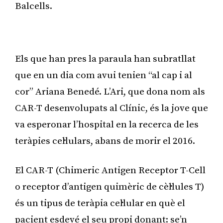
Balcells.
Publicitat
Els que han pres la paraula han subratllat
que en un dia com avui tenien “al cap i al
cor” Ariana Benedé. L’Ari, que dona nom als
CAR-T desenvolupats al Clínic, és la jove que
va esperonar l’hospital en la recerca de les
teràpies cel·lulars, abans de morir el 2016.
El CAR-T (Chimeric Antigen Receptor T-Cell
o receptor d’antigen quimèric de cèl·lules T)
és un tipus de teràpia cel·lular en què el
pacient esdevé el seu propi donant: se’n