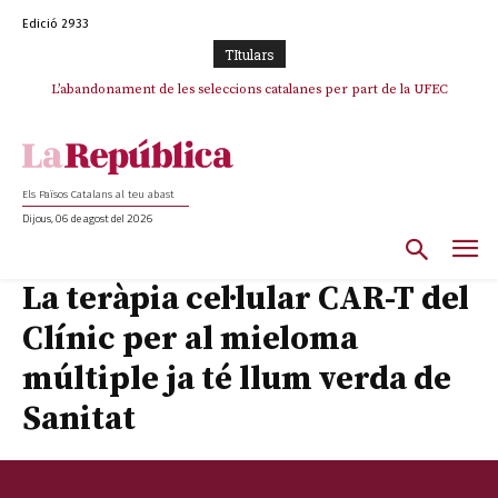
Edició 2933
TItulars
L’abandonament de les seleccions catalanes per part de la UFEC
espanyolitza l’esport del país
Els Països Catalans al teu abast
Dijous, 06 de agost del 2026
La teràpia cel·lular CAR-T del
Clínic per al mieloma
múltiple ja té llum verda de
Sanitat