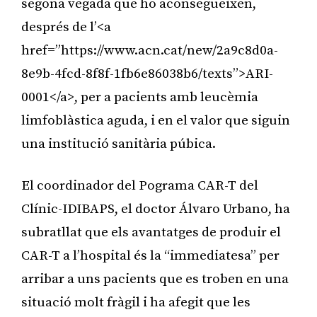
segona vegada que ho aconsegueixen,
després de l’<a
href=”https://www.acn.cat/new/2a9c8d0a-
8e9b-4fcd-8f8f-1fb6e86038b6/texts”>ARI-
0001</a>, per a pacients amb leucèmia
limfoblàstica aguda, i en el valor que siguin
una institució sanitària púbica.
El coordinador del Pograma CAR-T del
Clínic-IDIBAPS, el doctor Álvaro Urbano, ha
subratllat que els avantatges de produir el
CAR-T a l’hospital és la “immediatesa” per
arribar a uns pacients que es troben en una
situació molt fràgil i ha afegit que les