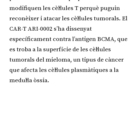
modifiquen les cèl·lules T perquè puguin
reconèixer i atacar les cèl·lules tumorals. El
CAR-T ARI-0002 s’ha dissenyat
específicament contra l’antigen BCMA, que
es troba a la superfície de les cèl·lules
tumorals del mieloma, un tipus de càncer
que afecta les cèl·lules plasmàtiques a la
medul·la òssia.