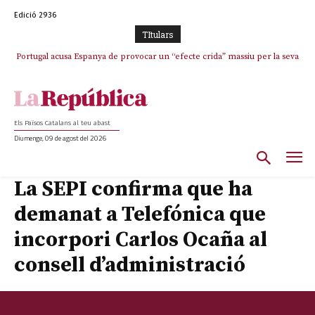
Edició 2936
TItulars
Portugal acusa Espanya de provocar un “efecte crida” massiu per la seva
“manca de regulació” migratòria
Els Països Catalans al teu abast
Diumenge, 09 de agost del 2026
La SEPI confirma que ha
demanat a Telefónica que
incorpori Carlos Ocaña al
consell d’administració