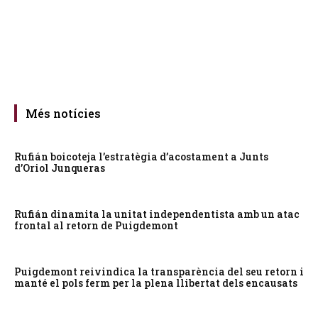
Més notícies
Rufián boicoteja l’estratègia d’acostament a Junts
d’Oriol Junqueras
Rufián dinamita la unitat independentista amb un atac
frontal al retorn de Puigdemont
Puigdemont reivindica la transparència del seu retorn i
manté el pols ferm per la plena llibertat dels encausats