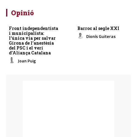
Opinió
Front independentista
Barroc al segle XXI
i municipalista:
Dionís Guiteras
l’única via per salvar
Girona de l’anestèsia
del PSC i el verí
d’Aliança Catalana
Joan Puig