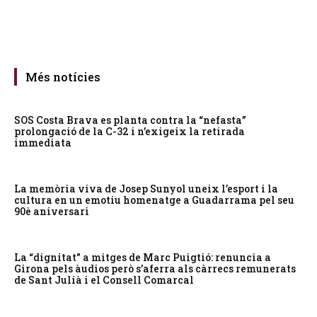
Més notícies
SOS Costa Brava es planta contra la “nefasta”
prolongació de la C-32 i n’exigeix la retirada
immediata
La memòria viva de Josep Sunyol uneix l’esport i la
cultura en un emotiu homenatge a Guadarrama pel seu
90è aniversari
La “dignitat” a mitges de Marc Puigtió: renuncia a
Girona pels àudios però s’aferra als càrrecs remunerats
de Sant Julià i el Consell Comarcal