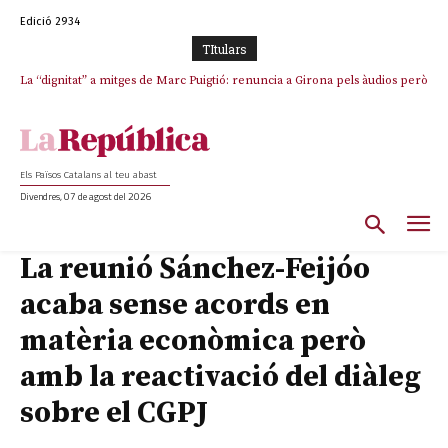
Edició 2934
TItulars
La “dignitat” a mitges de Marc Puigtió: renuncia a Girona pels àudios però
s’aferra als càrrecs remunerats de Sant Julià i el Consell Comarcal
Els Països Catalans al teu abast
Divendres, 07 de agost del 2026
La reunió Sánchez-Feijóo
acaba sense acords en
matèria econòmica però
amb la reactivació del diàleg
sobre el CGPJ