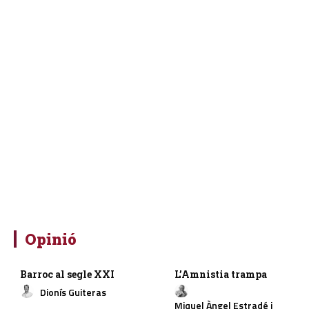
Opinió
Barroc al segle XXI
L’Amnistia trampa
Dionís Guiteras
Miquel Àngel Estradé i