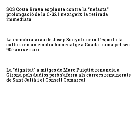
SOS Costa Brava es planta contra la “nefasta”
prolongació de la C-32 i n’exigeix la retirada
immediata
La memòria viva de Josep Sunyol uneix l’esport i la
cultura en un emotiu homenatge a Guadarrama pel seu
90è aniversari
La “dignitat” a mitges de Marc Puigtió: renuncia a
Girona pels àudios però s’aferra als càrrecs remunerats
de Sant Julià i el Consell Comarcal