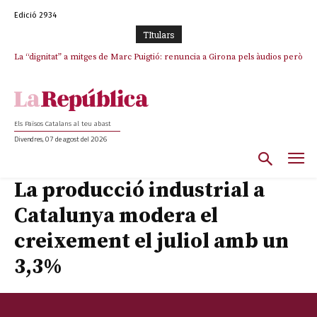
Edició 2934
TItulars
La “dignitat” a mitges de Marc Puigtió: renuncia a Girona pels àudios però
s’aferra als càrrecs remunerats de Sant Julià i el Consell Comarcal
Els Països Catalans al teu abast
Divendres, 07 de agost del 2026
La producció industrial a
Catalunya modera el
creixement el juliol amb un
3,3%