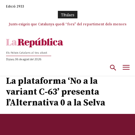
Edició 2933
TItulars
Junts exigeix que Catalunya quedi “fora” del repartiment dels menors
Junqueras demana a l’Estat que assumeixi “responsabilitats” pel “drama
humà” a Ceuta i avança que Catalunya haurà de continuar acollint
migrants de Ceuta
menors
Els Països Catalans al teu abast
Dijous, 06 de agost del 2026
La plataforma ‘No a la
variant C-63’ presenta
l’Alternativa 0 a la Selva