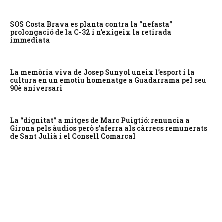
SOS Costa Brava es planta contra la “nefasta”
prolongació de la C-32 i n’exigeix la retirada
immediata
La memòria viva de Josep Sunyol uneix l’esport i la
cultura en un emotiu homenatge a Guadarrama pel seu
90è aniversari
La “dignitat” a mitges de Marc Puigtió: renuncia a
Girona pels àudios però s’aferra als càrrecs remunerats
de Sant Julià i el Consell Comarcal