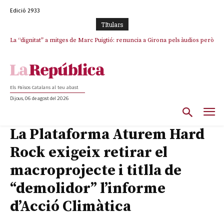
Edició 2933
TItulars
La “dignitat” a mitges de Marc Puigtió: renuncia a Girona pels àudios però
Junts exigeix que Catalunya quedi “fora” del repartiment dels menors
s’aferra als càrrecs remunerats de Sant Julià i el Consell Comarcal
migrants de Ceuta
Els Països Catalans al teu abast
Dijous, 06 de agost del 2026
La Plataforma Aturem Hard
Rock exigeix retirar el
macroprojecte i titlla de
“demolidor” l’informe
d’Acció Climàtica