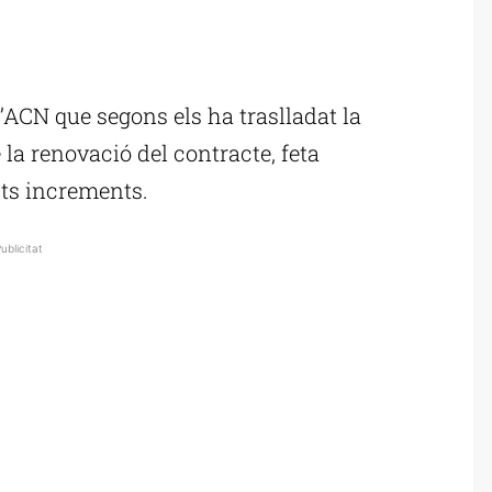
ublicitat
’ACN que segons els ha traslladat la
la renovació del contracte, feta
sts increments.
ublicitat