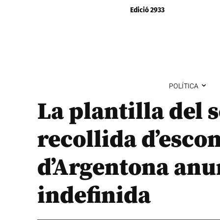
Edició 2933
POLÍTICA
La plantilla del s
recollida d’esco
d’Argentona anu
indefinida