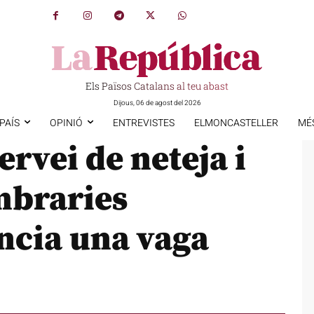
Els Països Catalans al teu abast
Dijous, 06 de agost del 2026
PAÍS
OPINIÓ
ENTREVISTES
ELMONCASTELLER
MÉ
ervei de neteja i
mbraries
ncia una vaga