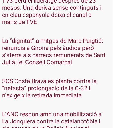
TV3 perd el lideratge després de 23
mesos: Una deriva sense continguts i
en clau espanyola deixa el canal a
mans de TVE
La “dignitat” a mitges de Marc Puigtió:
renuncia a Girona pels àudios però
s’aferra als càrrecs remunerats de Sant
Julià i el Consell Comarcal
SOS Costa Brava es planta contra la
“nefasta” prolongació de la C-32 i
n’exigeix la retirada immediata
L’ANC respon amb una mobilització a
La Jonquera contra la catalanofòbia i