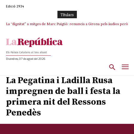
Edició 2934
TItulars
La “dignitat” a mitges de Marc Puigtió: renuncia a Girona pels àudios però
s’aferra als càrrecs remunerats de Sant Julià i el Consell Comarcal
Els Països Catalans al teu abast
Divendres, 07 de agost del 2026
La Pegatina i Ladilla Rusa
impregnen de ball i festa la
primera nit del Ressons
Penedès