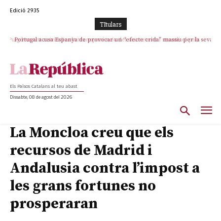
Edició 2935
TItulars
Portugal acusa Espanya de provocar un “efecte crida” massiu per la seva
“manca de regulació” migratòria
Els Països Catalans al teu abast
Dissabte, 08 de agost del 2026
La Moncloa creu que els
recursos de Madrid i
Andalusia contra l’impost a
les grans fortunes no
prosperaran