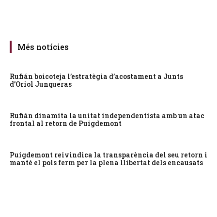
Més notícies
Rufián boicoteja l’estratègia d’acostament a Junts
d’Oriol Junqueras
Rufián dinamita la unitat independentista amb un atac
frontal al retorn de Puigdemont
Puigdemont reivindica la transparència del seu retorn i
manté el pols ferm per la plena llibertat dels encausats