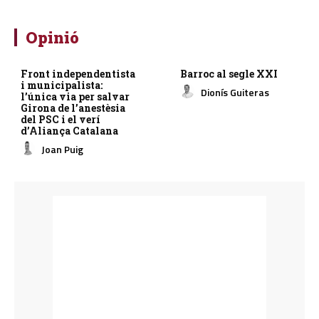
Opinió
Front independentista
Barroc al segle XXI
i municipalista:
Dionís Guiteras
l’única via per salvar
Girona de l’anestèsia
del PSC i el verí
d’Aliança Catalana
Joan Puig