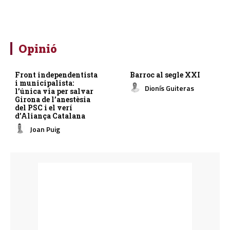
Opinió
Front independentista
Barroc al segle XXI
i municipalista:
Dionís Guiteras
l’única via per salvar
Girona de l’anestèsia
del PSC i el verí
d’Aliança Catalana
Joan Puig