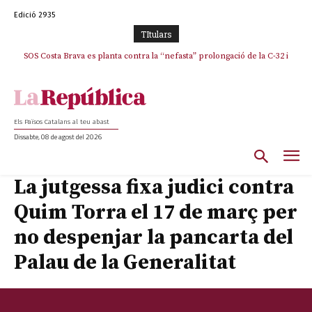
Edició 2935
TItulars
SOS Costa Brava es planta contra la “nefasta” prolongació de la C-32 i
n’exigeix la retirada immediata
Els Països Catalans al teu abast
Dissabte, 08 de agost del 2026
La jutgessa fixa judici contra
Quim Torra el 17 de març per
no despenjar la pancarta del
Palau de la Generalitat