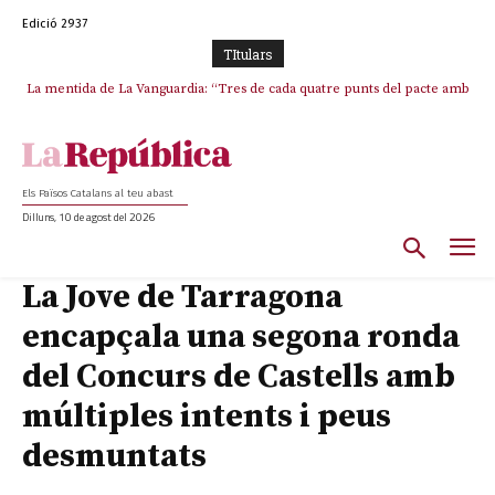
Edició 2937
TItulars
La mentida de La Vanguardia: “Tres de cada quatre punts del pacte amb
La covardia de l’independentisme català frena la caiguda de l’Estat a
ERC s’han complert”
Ceuta i Melilla
Els Països Catalans al teu abast
Dilluns, 10 de agost del 2026
La Jove de Tarragona
encapçala una segona ronda
del Concurs de Castells amb
múltiples intents i peus
desmuntats