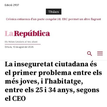
Edició 2937
TItulars
Crònica estiuenca d’un pacte congelat (4): ERC permet un altre flagrant
incompliment de l’acord, les seleccions catalanes un cop més
sacrificades
Els Països Catalans al teu abast
Dilluns, 10 de agost del 2026
La inseguretat ciutadana és
el primer problema entre els
més joves, i l’habitatge,
entre els 25 i 34 anys, segons
el CEO