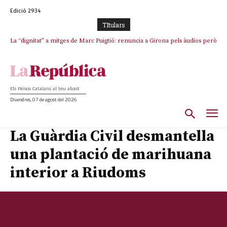
Edició 2934
TItulars
La “dignitat” a mitges de Marc Puigtió: renuncia a Girona pels àudios però
Junts exigeix que Catalunya quedi “fora” del repartiment dels menors
s’aferra als càrrecs remunerats de Sant Julià i el Consell Comarcal
migrants de Ceuta
Els Països Catalans al teu abast
Divendres, 07 de agost del 2026
La Guàrdia Civil desmantella
una plantació de marihuana
interior a Riudoms