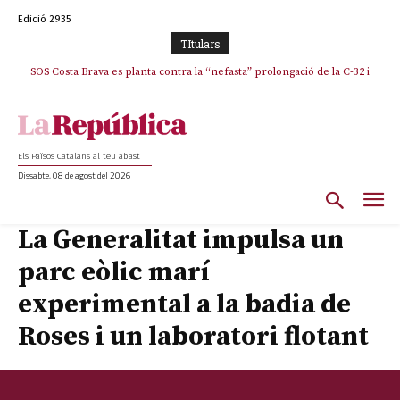
Edició 2935
TItulars
SOS Costa Brava es planta contra la “nefasta” prolongació de la C-32 i
n’exigeix la retirada immediata
Els Països Catalans al teu abast
Dissabte, 08 de agost del 2026
La Generalitat impulsa un
parc eòlic marí
experimental a la badia de
Roses i un laboratori flotant