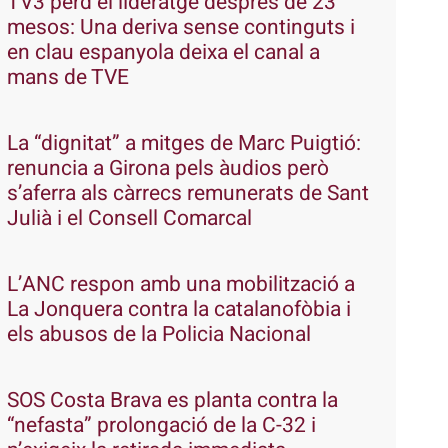
TV3 perd el lideratge després de 23
mesos: Una deriva sense continguts i
en clau espanyola deixa el canal a
mans de TVE
La “dignitat” a mitges de Marc Puigtió:
renuncia a Girona pels àudios però
s’aferra als càrrecs remunerats de Sant
Julià i el Consell Comarcal
L’ANC respon amb una mobilització a
La Jonquera contra la catalanofòbia i
els abusos de la Policia Nacional
SOS Costa Brava es planta contra la
“nefasta” prolongació de la C-32 i