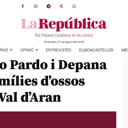
Els Països Catalans al teu abast
Divendres, 07 de agost del 2026
PAÍS
OPINIÓ
ENTREVISTES
ELMONCASTELLER
MÉ
o Pardo i Depana
mílies d’ossos
Val d’Aran