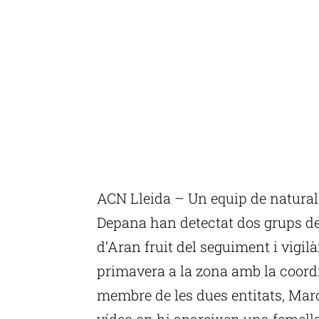
ACN Lleida – Un equip de natural
Depana han detectat dos grups de 
d’Aran fruit del seguiment i vigil
primavera a la zona amb la coordi
membre de les dues entitats, Mar
vídeo on hi apareixen una femella