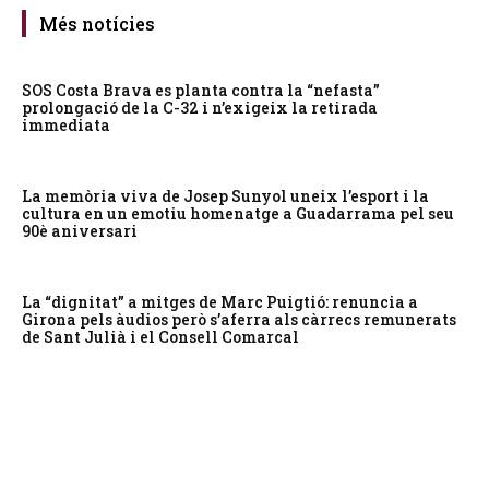
Més notícies
SOS Costa Brava es planta contra la “nefasta”
prolongació de la C-32 i n’exigeix la retirada
immediata
La memòria viva de Josep Sunyol uneix l’esport i la
cultura en un emotiu homenatge a Guadarrama pel seu
90è aniversari
La “dignitat” a mitges de Marc Puigtió: renuncia a
Girona pels àudios però s’aferra als càrrecs remunerats
de Sant Julià i el Consell Comarcal