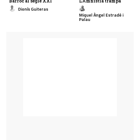
Barroc al segle XXI
L’Amnistia trampa
Dionís Guiteras
Miquel Àngel Estradé i
Palau