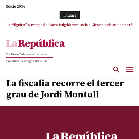
Edició 2934
TItulars
La “dignitat” a mitges de Marc Puigtió: renuncia a Girona pels àudios però
s’aferra als càrrecs remunerats de Sant Julià i el Consell Comarcal
Els Països Catalans al teu abast
Divendres, 07 de agost del 2026
La fiscalia recorre el tercer
grau de Jordi Montull