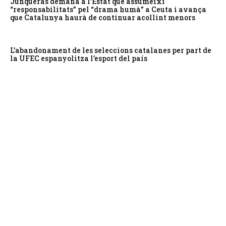
Junqueras demana a l’Estat que assumeixi
“responsabilitats” pel “drama humà” a Ceuta i avança
que Catalunya haurà de continuar acollint menors
L’abandonament de les seleccions catalanes per part de
la UFEC espanyolitza l’esport del país