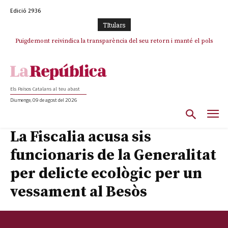
Edició 2936
TItulars
Puigdemont reivindica la transparència del seu retorn i manté el pols
ferm per la plena llibertat dels encausats
Els Països Catalans al teu abast
Diumenge, 09 de agost del 2026
La Fiscalia acusa sis
funcionaris de la Generalitat
per delicte ecològic per un
vessament al Besòs