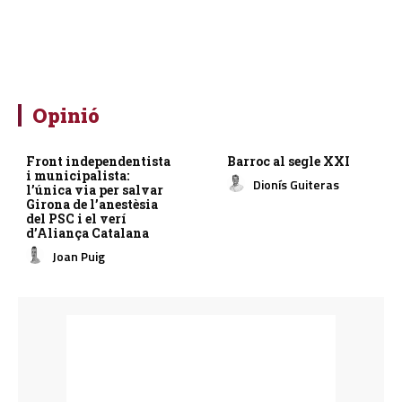
Opinió
Front independentista
Barroc al segle XXI
i municipalista:
Dionís Guiteras
l’única via per salvar
Girona de l’anestèsia
del PSC i el verí
d’Aliança Catalana
Joan Puig