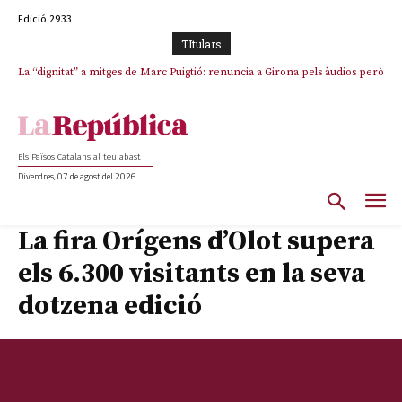
Edició 2933
TItulars
La “dignitat” a mitges de Marc Puigtió: renuncia a Girona pels àudios però
s’aferra als càrrecs remunerats de Sant Julià i el Consell Comarcal
Els Països Catalans al teu abast
Divendres, 07 de agost del 2026
La fira Orígens d’Olot supera
els 6.300 visitants en la seva
dotzena edició