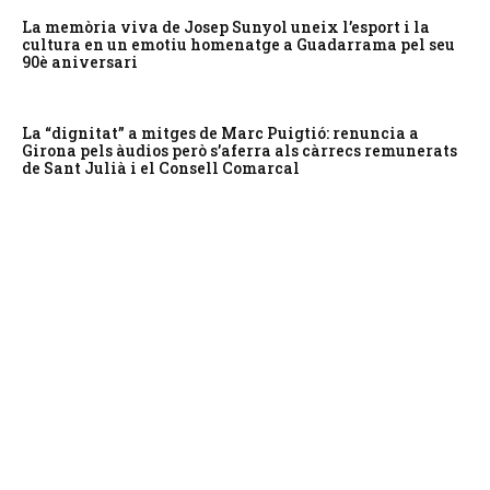
La memòria viva de Josep Sunyol uneix l’esport i la
cultura en un emotiu homenatge a Guadarrama pel seu
90è aniversari
La “dignitat” a mitges de Marc Puigtió: renuncia a
Girona pels àudios però s’aferra als càrrecs remunerats
de Sant Julià i el Consell Comarcal