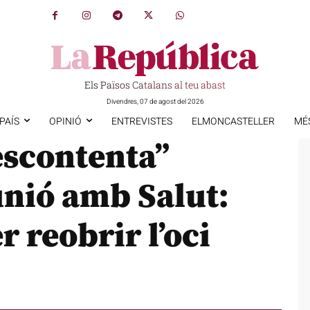
Els Països Catalans al teu abast
Divendres, 07 de agost del 2026
PAÍS
OPINIÓ
ENTREVISTES
ELMONCASTELLER
MÉ
escontenta”
unió amb Salut:
r reobrir l’oci