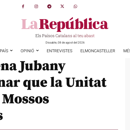
Els Països Catalans al teu abast
Dissabte, 08 de agost del 2026
PAÍS
OPINIÓ
ENTREVISTES
ELMONCASTELLER
MÉ
ena Jubany
nar que la Unitat
s Mossos
s