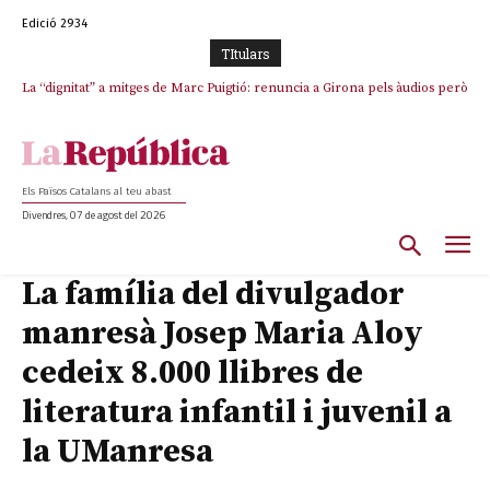
Edició 2934
TItulars
La “dignitat” a mitges de Marc Puigtió: renuncia a Girona pels àudios però
s’aferra als càrrecs remunerats de Sant Julià i el Consell Comarcal
Els Països Catalans al teu abast
Divendres, 07 de agost del 2026
La família del divulgador
manresà Josep Maria Aloy
cedeix 8.000 llibres de
literatura infantil i juvenil a
la UManresa