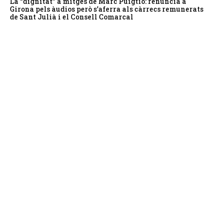
La “dignitat” a mitges de Marc Puigtió: renuncia a
Girona pels àudios però s’aferra als càrrecs remunerats
de Sant Julià i el Consell Comarcal