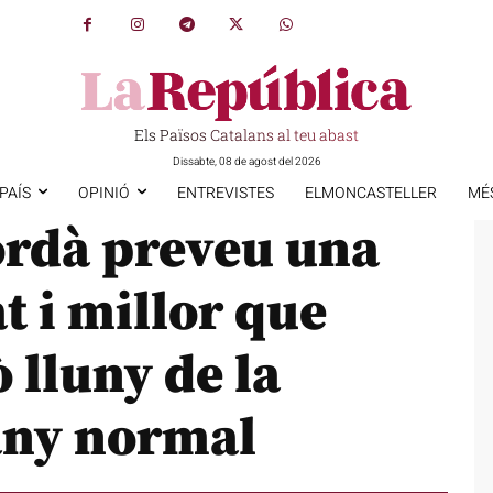
Els Països Catalans al teu abast
Dissabte, 08 de agost del 2026
PAÍS
OPINIÓ
ENTREVISTES
ELMONCASTELLER
MÉ
rdà preveu una
at i millor que
ò lluny de la
any normal