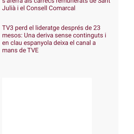
s’aferra als càrrecs remunerats de Sant
Julià i el Consell Comarcal
TV3 perd el lideratge després de 23
mesos: Una deriva sense continguts i
en clau espanyola deixa el canal a
mans de TVE