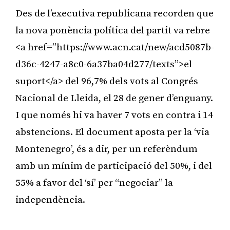
Des de l’executiva republicana recorden que
la nova ponència política del partit va rebre
<a href=”https://www.acn.cat/new/acd5087b-
d36c-4247-a8c0-6a37ba04d277/texts”>el
suport</a> del 96,7% dels vots al Congrés
Nacional de Lleida, el 28 de gener d’enguany.
I que només hi va haver 7 vots en contra i 14
abstencions. El document aposta per la ‘via
Montenegro’, és a dir, per un referèndum
amb un mínim de participació del 50%, i del
55% a favor del ‘sí’ per “negociar” la
independència.