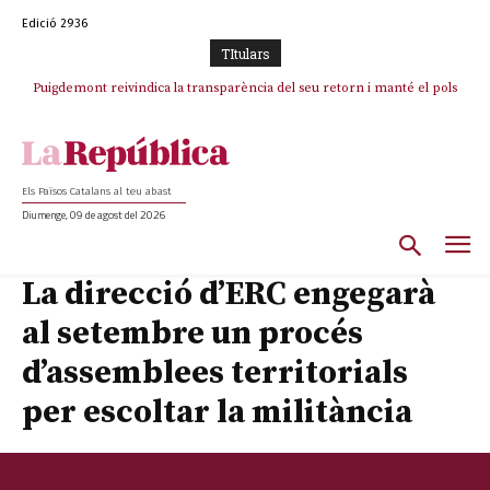
Edició 2936
TItulars
Puigdemont reivindica la transparència del seu retorn i manté el pols
ferm per la plena llibertat dels encausats
Els Països Catalans al teu abast
Diumenge, 09 de agost del 2026
La direcció d’ERC engegarà
al setembre un procés
d’assemblees territorials
per escoltar la militància